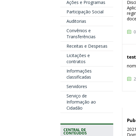
Ações e Programas
Disc
Apli
Participação Social
regi
doce
Auditorias
Convênios e
0
Transferências
Receitas e Despesas
Licitações e
tes
contratos
nome
Informações
classificadas
2
Servidores
Serviço de
Informação ao
Cidadão
Pub
2021
CENTRAL DE
CONTEÚDOS
Domi