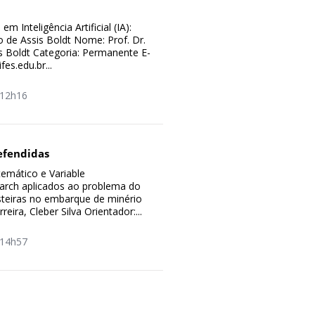
m Inteligência Artificial (IA):
co de Assis Boldt Nome: Prof. Dr.
s Boldt Categoria: Permanente E-
fes.edu.br...
12h16
efendidas
mático e Variable
rch aplicados ao problema do
teiras no embarque de minério
reira, Cleber Silva Orientador:...
14h57