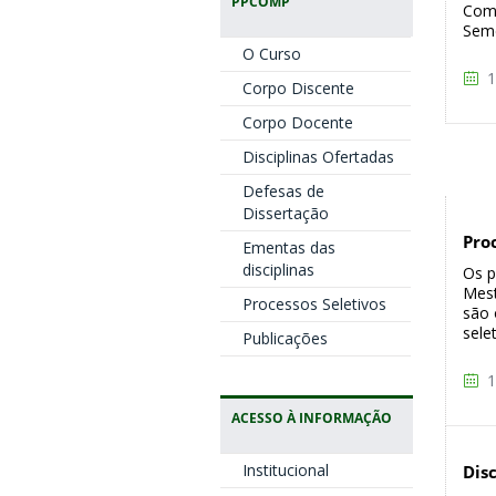
PPCOMP
Comp
Seme
O Curso
1
Corpo Discente
Corpo Docente
Disciplinas Ofertadas
Defesas de
Dissertação
Pro
Ementas das
disciplinas
Os p
Mest
Processos Seletivos
são 
sele
Publicações
1
ACESSO À INFORMAÇÃO
Institucional
Dis