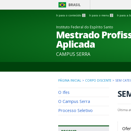
BRASIL
Ir para o conteúdo
1
Ir para o menu
2
Ir para a
Instituto Federal do Espírito Santo
Mestrado Profi
Aplicada
CAMPUS SERRA
PÁGINA INICIAL
>
CORPO DISCENTE
>
SEM CATE
SE
O Ifes
O Campus Serra
Processo Seletivo
Última a
Ofer