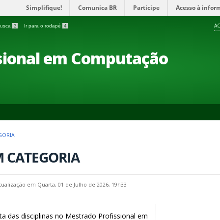
Simplifique!
Comunica BR
Participe
Acesso à infor
AC
 busca
3
Ir para o rodapé
4
ssional em Computação
GORIA
M CATEGORIA
tualização em Quarta, 01 de Julho de 2026, 19h33
ta das disciplinas no Mestrado Profissional em