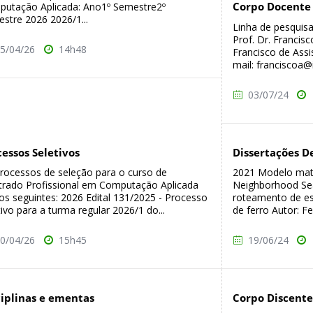
Corpo Docente
utação Aplicada: Ano1º Semestre2º
stre 2026 2026/1...
Linha de pesquisa e
Prof. Dr. Francis
5/04/26
14h48
Francisco de Assi
mail: franciscoa@i
03/07/24
cessos Seletivos
Dissertações D
rocessos de seleção para o curso de
2021 Modelo mate
rado Profissional em Computação Aplicada
Neighborhood Sea
os seguintes: 2026 Edital 131/2025 - Processo
roteamento de es
tivo para a turma regular 2026/1 do...
de ferro Autor: Fer
0/04/26
15h45
19/06/24
ciplinas e ementas
Corpo Discente