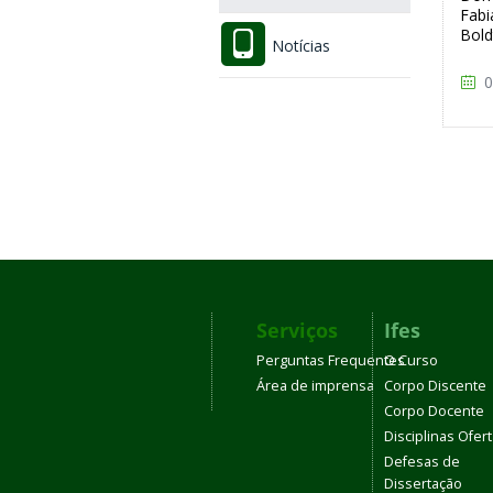
Fabi
Bold
Notícias
0
Serviços
Ifes
Perguntas Frequentes
O Curso
Área de imprensa
Corpo Discente
Corpo Docente
Disciplinas Ofer
Defesas de
Dissertação