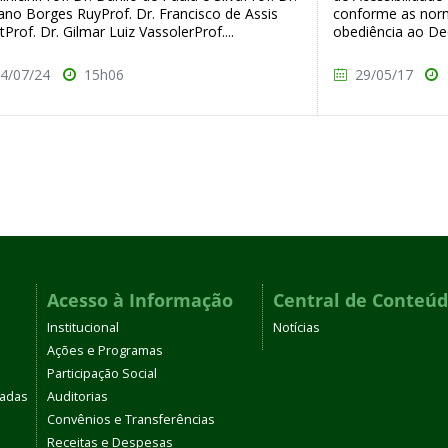
ano Borges RuyProf. Dr. Francisco de Assis
conforme as nor
tProf. Dr. Gilmar Luiz VassolerProf....
obediência ao Dec
4/07/24
15h06
29/05/17
Acesso à Informação
Central de Conteú
Institucional
Notícias
Ações e Programas
Participação Social
tadas
Auditorias
Convênios e Transferências
Receitas e Despesas