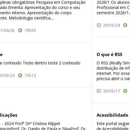
iplinas obrigatórias Pesquisa em Computação
2026/1 Os alunos
cada Ementa: Apresentação do curso e seu
Profissional em 
mento interno. Apresentação do corpo
semestre 2026/1:.
nte. Metodologia científica....
29/05/24
1/04/26
19h33
te
O que é RSS
 conteudo Teste dentro teste 2 conteudo
O RSS (Really Sim
distribuição de i
internet. Por ess
0/09/24
15h12
precisa abrir o na
30/05/17
licações
Acessibilidade
 - 2024 Profª Drª Cristina Klippel
Este portal segue
niciniProf. Dr. Danilo de Paula e SilvaProf. Dr.
de Acessibilidade