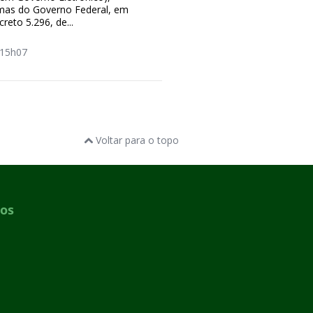
mas do Governo Federal, em
reto 5.296, de...
15h07
Voltar para o topo
dos