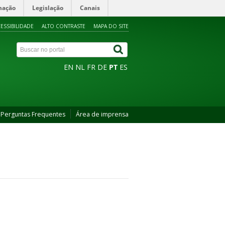
mação
Legislação
Canais
ESSIBILIDADE
ALTO CONTRASTE
MAPA DO SITE
EN
NL
FR
DE
PT
ES
Perguntas Frequentes
Área de imprensa