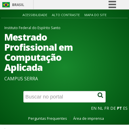
BRASIL
Simplifique!
ACESSIBILIDADE
ALTO CONTRASTE
MAPA DO SITE
Comunica BR
Instituto Federal do Espírito Santo
Participe
Mestrado
Acesso à informação
Profissional em
Legislação
Computação
Canais
Aplicada
CAMPUS SERRA
EN
NL
FR
DE
PT
ES
Perguntas Frequentes
Área de imprensa