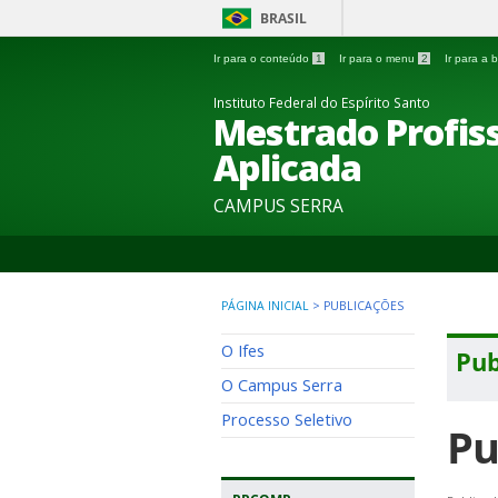
BRASIL
Ir para o conteúdo
1
Ir para o menu
2
Ir para a
Instituto Federal do Espírito Santo
Mestrado Profi
Aplicada
CAMPUS SERRA
PÁGINA INICIAL
>
PUBLICAÇÕES
O Ifes
Pub
O Campus Serra
Processo Seletivo
Pu