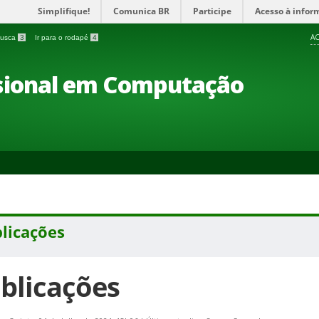
Simplifique!
Comunica BR
Participe
Acesso à infor
AC
 busca
3
Ir para o rodapé
4
ssional em Computação
licações
blicações