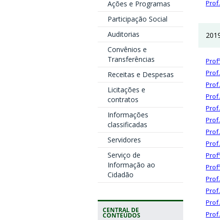
Prof
Ações e Programas
Participação Social
Auditorias
2019
Convênios e
Transferências
Profª
Prof.
Receitas e Despesas
Prof
Licitações e
Prof.
contratos
Prof
Informações
Prof.
classificadas
Prof
Servidores
Prof
Serviço de
Prof
Informação ao
Prof
Cidadão
Prof
Prof
Prof
CENTRAL DE
Prof
CONTEÚDOS