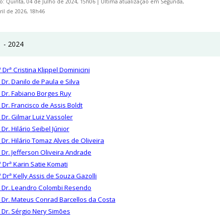
o: Quinta, 04 de Julho de 2024, 15h06
|
Última atualização em Segunda,
ril de 2026, 18h46
 - 2024
 Drª Cristina Klippel Dominicini
 Dr. Danilo de Paula e Silva
. Dr. Fabiano Borges Ruy
 Dr. Francisco de Assis Boldt
. Dr. Gilmar Luiz Vassoler
 Dr. Hilário Seibel Júnior
. Dr. Hilário Tomaz Alves de Oliveira
. Dr. Jefferson Oliveira Andrade
ª Drª Karin Satie Komati
ª Drª Kelly Assis de Souza Gazolli
. Dr. Leandro Colombi Resendo
. Dr. Mateus Conrad Barcellos da Costa
. Dr. Sérgio Nery Simões