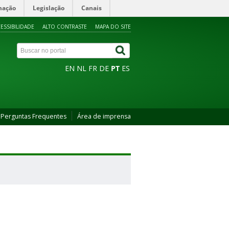
mação
Legislação
Canais
ESSIBILIDADE
ALTO CONTRASTE
MAPA DO SITE
EN
NL
FR
DE
PT
ES
Perguntas Frequentes
Área de imprensa