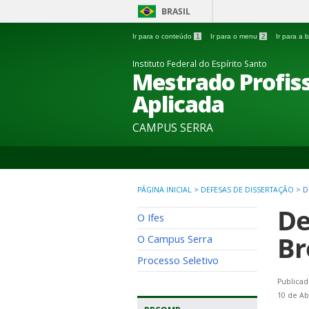
BRASIL
Ir para o conteúdo
1
Ir para o menu
2
Ir para a
Instituto Federal do Espírito Santo
Mestrado Profi
Aplicada
CAMPUS SERRA
PÁGINA INICIAL
>
DEFESAS DE DISSERTAÇÃO
>
D
De
O Ifes
Br
O Campus Serra
Processo Seletivo
Publicad
10 de Ab