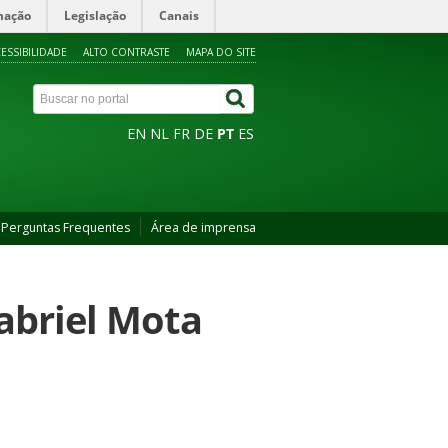
mação
Legislação
Canais
ESSIBILIDADE
ALTO CONTRASTE
MAPA DO SITE
EN
NL
FR
DE
PT
ES
Perguntas Frequentes
Área de imprensa
abriel Mota