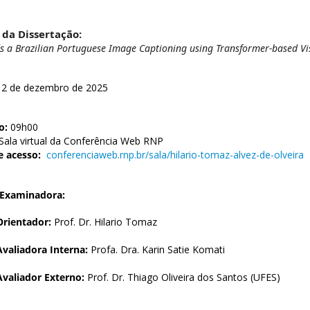
 da Dissertação:
s a Brazilian Portuguese Image Captioning using Transformer-based V
2 de dezembro de 2025
o:
09h00
Sala virtual da Conferência Web RNP
e acesso:
conferenciaweb.rnp.br/sala/hilario-tomaz-alvez-de-olveira
 Examinadora:
Orientador:
Prof. Dr. Hilario Tomaz
Avaliadora Interna:
Profa. Dra. Karin Satie Komati
Avaliador Externo:
Prof. Dr. Thiago Oliveira dos Santos (UFES)