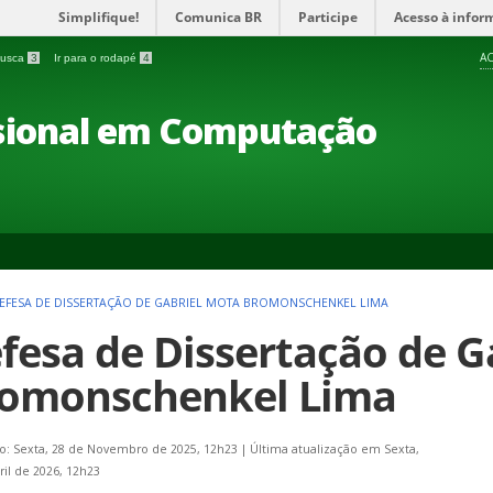
Simplifique!
Comunica BR
Participe
Acesso à infor
AC
 busca
3
Ir para o rodapé
4
ssional em Computação
EFESA DE DISSERTAÇÃO DE GABRIEL MOTA BROMONSCHENKEL LIMA
fesa de Dissertação de G
omonschenkel Lima
o: Sexta, 28 de Novembro de 2025, 12h23
|
Última atualização em Sexta,
ril de 2026, 12h23