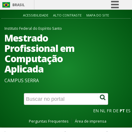
BRASIL
Simplifique!
ACESSIBILIDADE
ALTO CONTRASTE
MAPA DO SITE
Comunica BR
Instituto Federal do Espírito Santo
Participe
Mestrado
Acesso à informação
Profissional em
Legislação
Computação
Canais
Aplicada
CAMPUS SERRA
EN
NL
FR
DE
PT
ES
Perguntas Frequentes
Área de imprensa