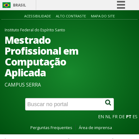
BRASIL
Simplifique!
ACESSIBILIDADE
ALTO CONTRASTE
MAPA DO SITE
Comunica BR
Instituto Federal do Espírito Santo
Participe
Mestrado
Acesso à informação
Profissional em
Legislação
Computação
Canais
Aplicada
CAMPUS SERRA
EN
NL
FR
DE
PT
ES
Perguntas Frequentes
Área de imprensa