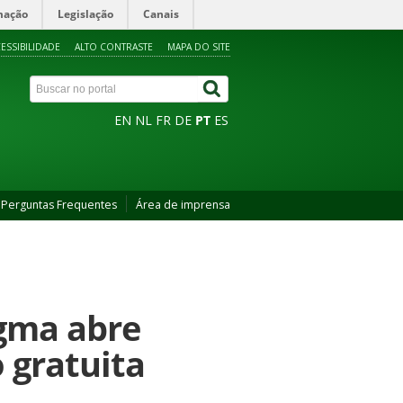
mação
Legislação
Canais
ESSIBILIDADE
ALTO CONTRASTE
MAPA DO SITE
EN
NL
FR
DE
PT
ES
Perguntas Frequentes
Área de imprensa
igma abre
 gratuita