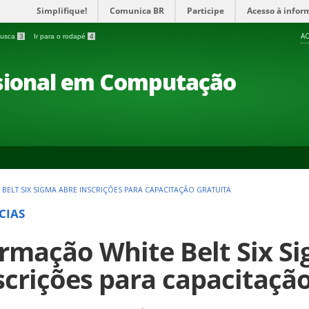
Simplifique!
Comunica BR
Participe
Acesso à infor
AC
 busca
3
Ir para o rodapé
4
ssional em Computação
BELT SIX SIGMA ABRE INSCRIÇÕES PARA CAPACITAÇÃO GRATUITA
CIAS
rmação White Belt Six S
scrições para capacitação