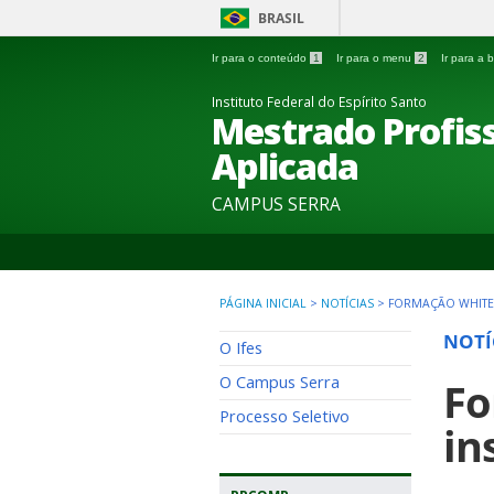
BRASIL
Ir para o conteúdo
1
Ir para o menu
2
Ir para a
Instituto Federal do Espírito Santo
Mestrado Profi
Aplicada
CAMPUS SERRA
PÁGINA INICIAL
>
NOTÍCIAS
>
FORMAÇÃO WHITE 
NOTÍ
O Ifes
O Campus Serra
Fo
Processo Seletivo
in