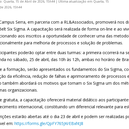
o: Quarta, 15 de Abril de 2026, 15h44
|
Última atualização em Quarta, 15
 de 2026, 15h44
 Campus Serra, em parceria com a RL&Associados, promoverá nos dia
elt Six Sigma. A capacitação será realizada de forma on-line e ao viv
cionando aos inscritos a oportunidade de conhecer uma das metodo
acionalmente para melhoria de processos e solução de problemas.
icipantes poderão optar entre duas turmas: a primeira ocorrerá na sex
da no sábado, 25 de abril, das 10h às 12h, ambas no horário de Brasí
e a formação, serão apresentados os fundamentos do Six Sigma, co
ção da eficiência, redução de falhas e aprimoramento de processos e
o também abordará os motivos que tornam o Six Sigma um dos méto
mas organizacionais.
e gratuita, a capacitação oferecerá material didático aos participan
cimento internacional, constituindo um diferencial relevante para est
rições estarão abertas até o dia 23 de abril e podem ser realizadas 
ível em:
https://forms.gle/QpFY765JKrEBxhtJ8