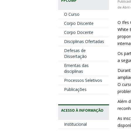
PPCOMP
Publicad
de Abril
O Curso
O Ifes
Corpo Discente
White B
Corpo Docente
propor
Disciplinas Ofertadas
intern
Defesas de
Os part
Dissertação
a segun
Ementas das
Durant
disciplinas
amplia
Processos Seletivos
O curs
Publicações
proble
Além d
reconhe
ACESSO À INFORMAÇÃO
As insc
Institucional
dispon