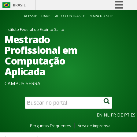
BRASIL
Simplifique!
ACESSIBILIDADE
ALTO CONTRASTE
MAPA DO SITE
Comunica BR
Instituto Federal do Espírito Santo
Participe
Mestrado
Acesso à informação
Profissional em
Legislação
Computação
Canais
Aplicada
CAMPUS SERRA
EN
NL
FR
DE
PT
ES
Perguntas Frequentes
Área de imprensa