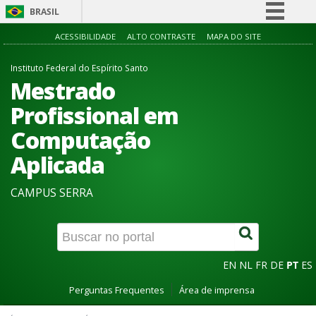
BRASIL
Simplifique!
ACESSIBILIDADE
ALTO CONTRASTE
MAPA DO SITE
Comunica BR
Instituto Federal do Espírito Santo
Participe
Mestrado
Acesso à informação
Profissional em
Legislação
Computação
Canais
Aplicada
CAMPUS SERRA
EN
NL
FR
DE
PT
ES
Perguntas Frequentes
Área de imprensa