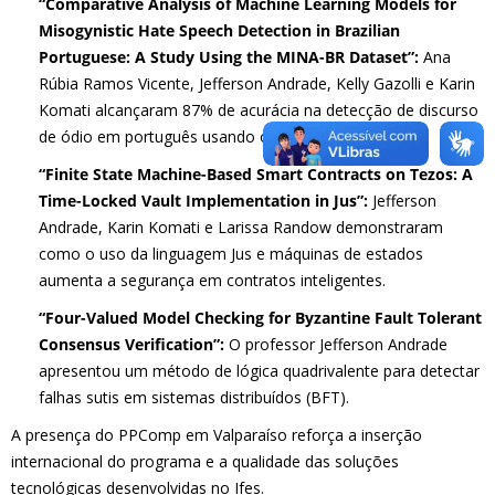
“Comparative Analysis of Machine Learning Models for
Misogynistic Hate Speech Detection in Brazilian
Portuguese: A Study Using the MINA-BR Dataset”:
Ana
Rúbia Ramos Vicente, Jefferson Andrade, Kelly Gazolli e Karin
Komati alcançaram 87% de acurácia na detecção de discurso
de ódio em português usando o modelo BERTimbau.
“Finite State Machine-Based Smart Contracts on Tezos: A
Time-Locked Vault Implementation in Jus”:
Jefferson
Andrade, Karin Komati e Larissa Randow demonstraram
como o uso da linguagem Jus e máquinas de estados
aumenta a segurança em contratos inteligentes.
“Four-Valued Model Checking for Byzantine Fault Tolerant
Consensus Verification”:
O professor Jefferson Andrade
apresentou um método de lógica quadrivalente para detectar
falhas sutis em sistemas distribuídos (BFT).
A presença do PPComp em Valparaíso reforça a inserção
internacional do programa e a qualidade das soluções
tecnológicas desenvolvidas no Ifes.