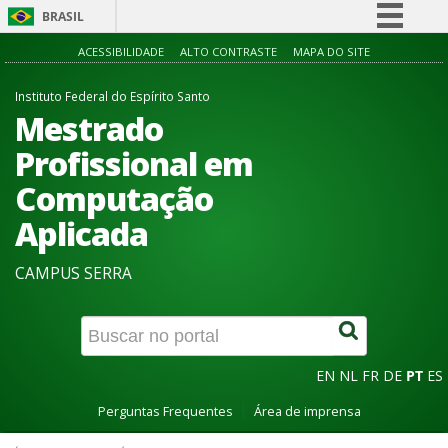
BRASIL
Simplifique!
ACESSIBILIDADE
ALTO CONTRASTE
MAPA DO SITE
Comunica BR
Instituto Federal do Espírito Santo
Participe
Mestrado
Acesso à informação
Profissional em
Legislação
Computação
Canais
Aplicada
CAMPUS SERRA
EN
NL
FR
DE
PT
ES
Perguntas Frequentes
Área de imprensa