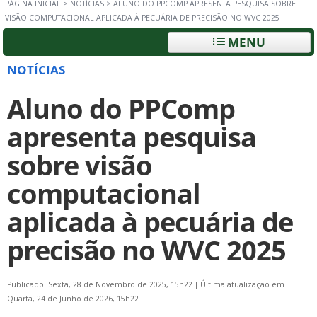
PÁGINA INICIAL
>
NOTÍCIAS
>
ALUNO DO PPCOMP APRESENTA PESQUISA SOBRE
VISÃO COMPUTACIONAL APLICADA À PECUÁRIA DE PRECISÃO NO WVC 2025
MENU
NOTÍCIAS
Aluno do PPComp
apresenta pesquisa
sobre visão
computacional
aplicada à pecuária de
precisão no WVC 2025
Publicado: Sexta, 28 de Novembro de 2025, 15h22
|
Última atualização em
Quarta, 24 de Junho de 2026, 15h22