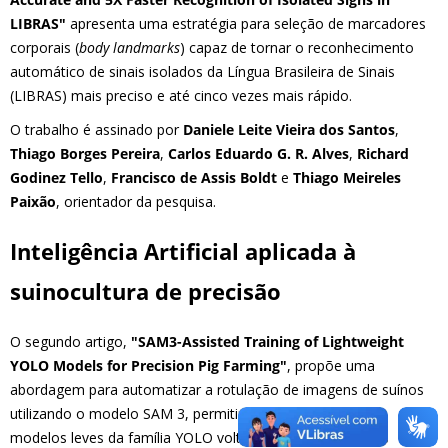
LIBRAS"
apresenta uma estratégia para seleção de marcadores
corporais (
body landmarks
) capaz de tornar o reconhecimento
automático de sinais isolados da Língua Brasileira de Sinais
(LIBRAS) mais preciso e até cinco vezes mais rápido.
O trabalho é assinado por
Daniele Leite Vieira dos Santos
,
Thiago Borges Pereira
,
Carlos Eduardo G. R. Alves
,
Richard
Godinez Tello
,
Francisco de Assis Boldt
e
Thiago Meireles
Paixão
, orientador da pesquisa.
Inteligência Artificial aplicada à
suinocultura de precisão
O segundo artigo,
"SAM3-Assisted Training of Lightweight
YOLO Models for Precision Pig Farming"
, propõe uma
abordagem para automatizar a rotulação de imagens de suínos
utilizando o modelo SAM 3, permitindo o treinamento de
modelos leves da família YOLO voltados à localização dos