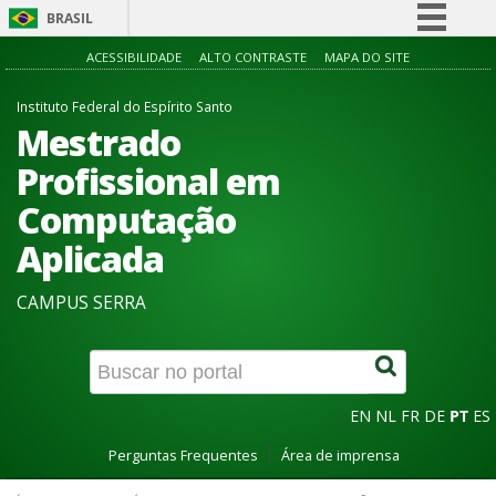
BRASIL
Simplifique!
ACESSIBILIDADE
ALTO CONTRASTE
MAPA DO SITE
Comunica BR
Instituto Federal do Espírito Santo
Participe
Mestrado
Acesso à informação
Profissional em
Legislação
Computação
Canais
Aplicada
CAMPUS SERRA
EN
NL
FR
DE
PT
ES
Perguntas Frequentes
Área de imprensa