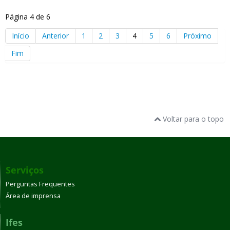
Página 4 de 6
Início
Anterior
1
2
3
4
5
6
Próximo
Fim
Voltar para o topo
Serviços
Perguntas Frequentes
Área de imprensa
Ifes