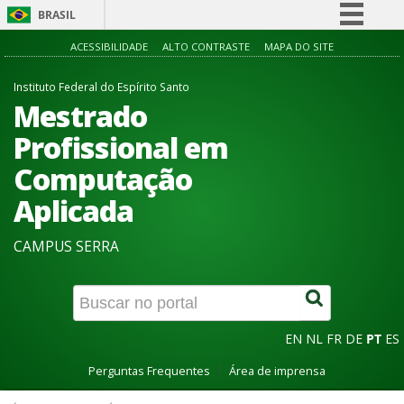
BRASIL
Simplifique!
ACESSIBILIDADE
ALTO CONTRASTE
MAPA DO SITE
Comunica BR
Instituto Federal do Espírito Santo
Participe
Mestrado
Acesso à informação
Profissional em
Legislação
Computação
Canais
Aplicada
CAMPUS SERRA
EN
NL
FR
DE
PT
ES
Perguntas Frequentes
Área de imprensa