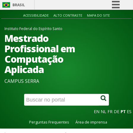
BRASIL
Simplifique!
ACESSIBILIDADE
ALTO CONTRASTE
MAPA DO SITE
Comunica BR
Instituto Federal do Espírito Santo
Participe
Mestrado
Acesso à informação
Profissional em
Legislação
Computação
Canais
Aplicada
CAMPUS SERRA
EN
NL
FR
DE
PT
ES
Perguntas Frequentes
Área de imprensa