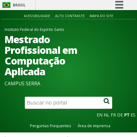
BRASIL
Simplifique!
ACESSIBILIDADE
ALTO CONTRASTE
MAPA DO SITE
Comunica BR
Instituto Federal do Espírito Santo
Participe
Mestrado
Acesso à informação
Profissional em
Legislação
Computação
Canais
Aplicada
CAMPUS SERRA
EN
NL
FR
DE
PT
ES
Perguntas Frequentes
Área de imprensa