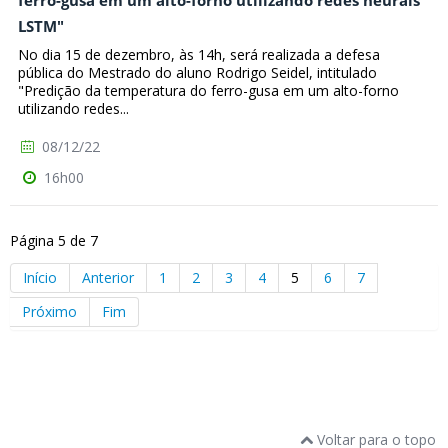
ferro-gusa em um alto-forno utilizando redes neurais
LSTM"
No dia 15 de dezembro, às 14h, será realizada a defesa
pública do Mestrado do aluno Rodrigo Seidel, intitulado
"Predição da temperatura do ferro-gusa em um alto-forno
utilizando redes...
08/12/22
16h00
Página 5 de 7
Início
Anterior
1
2
3
4
5
6
7
Próximo
Fim
Voltar para o topo