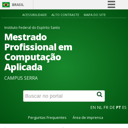
BRASIL
Simplifique!
ACESSIBILIDADE
ALTO CONTRASTE
MAPA DO SITE
Comunica BR
Instituto Federal do Espírito Santo
Participe
Mestrado
Acesso à informação
Profissional em
Legislação
Computação
Canais
Aplicada
CAMPUS SERRA
EN
NL
FR
DE
PT
ES
Perguntas Frequentes
Área de imprensa